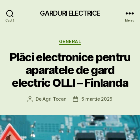
GARDURI ELECTRICE
Caută
Meniu
Categorii
GENERAL
Plăci electronice pentru
aparatele de gard
electric OLLI – Finlanda
De
Agri Tocan
5 martie 2025
Autor
Dată
articol
articol